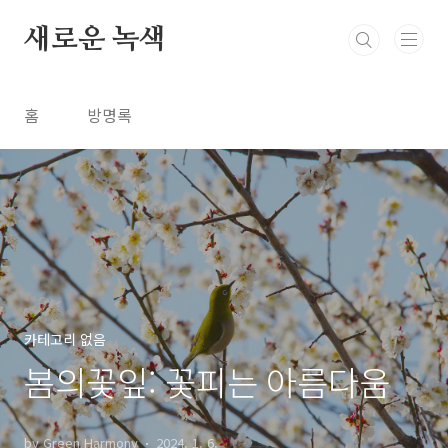
본문 바로가기
새로운 녹색
홈
방명록
카테고리 없음
봄의꽃잎: 꽃피는 아름다움
by Green Harmony
2024. 1. 6.