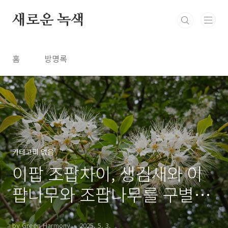
본문 바로가기
새로운 녹색
홈
방명록
카테고리 없음
이팝 조팝차이, 생김새와 이
팝나무와 조팝나무를 구별하
는 방법
by Green Harmony
2025. 5. 3.