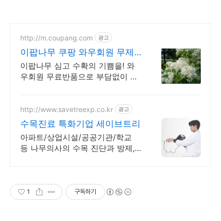
http://m.coupang.com
광고
이팝나무 쿠팡 와우회원 무제
한 무료배송
이팝나무 심고 수확의 기쁨을! 와
우회원 무료반품으로 부담없이 시
작하세요.
http://www.savetreexp.co.kr
광고
수목진료 특화기업 세이브트리
아파트/상업시설/공공기관/학교
등 나무의사의 수목 진단과 방제,
관리가 필요할 때
1
구독하기