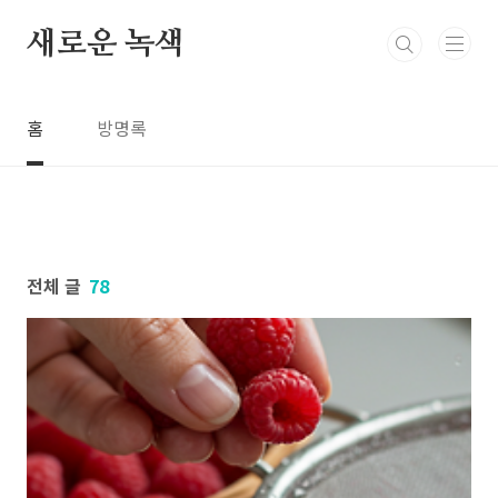
본문 바로가기
새로운 녹색
홈
방명록
전체 글
78